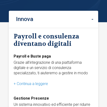
Innova
Payroll e consulenza
diventano digitali
Payroll e Buste paga
Grazie all’integrazione di una piattaforma
digitale e un servizio di consulenza
specializzato, ti aiuteremo a gestire in modo
agile, preciso e sicuro l'elaborazione buste
paga e tutti gli adempimenti correlati.
La soluzione digitale ottimizza i processi di
Gestione Presenze
gestione e di comunicazione del tuo studio
paghe, snellisce e migliora l’efficienza delle
Un sistema innovativo ed efficiente per ridurre