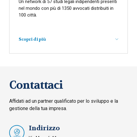
Un network di 57 studi legali indipendenti presenti
Servizi contabili
e del
personale
esternalizzati
nel mondo con più di 1350 avvocati distribuiti in
Adempimenti fiscali
e pianificazione fiscale
100 città.
Revisione contabile
e finanziaria indipendente
Consulenza finalizzata a M&A e
due diligence
Supporto nella ristrutturazione aziendale
Scopri di più
Accesso immediato a informazioni
economiche e aziendali per ogni singolo
Paese
Assistenza professionale specializzata e
Contattaci
personalizzata
Forte collaborazione fra Studio Corno e gli
studi che fanno parte del network
Affidati ad un partner qualificato per lo sviluppo e la
Supporto in loco.
gestione della tua impresa.
Consulenza aziendale
Indirizzo
Fiscalità internazionale