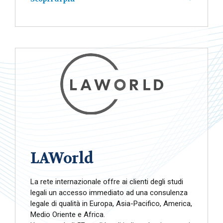
rete italiana
progetti di sviluppo internazionale
LAWorld
vasta gamma di servizi centrati sulla
La rete internazionale offre ai clienti degli studi
qualità
legali un accesso immediato ad una consulenza
legale di qualità in Europa, Asia-Pacifico, America,
Strategia aziendale e
consulenza finanziaria
Medio Oriente e Africa.
Costituzione
ed amministrazione di società