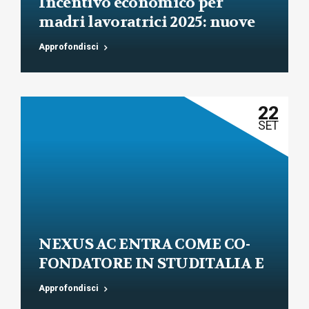
Incentivo economico per
madri lavoratrici 2025: nuove
regole INPS e requisiti
Approfondisci
aggiornati
22
SET
NEXUS AC ENTRA COME CO-
FONDATORE IN STUDITALIA E
AVVIA L’AREA LEGALE DEL
Approfondisci
GRUPPO