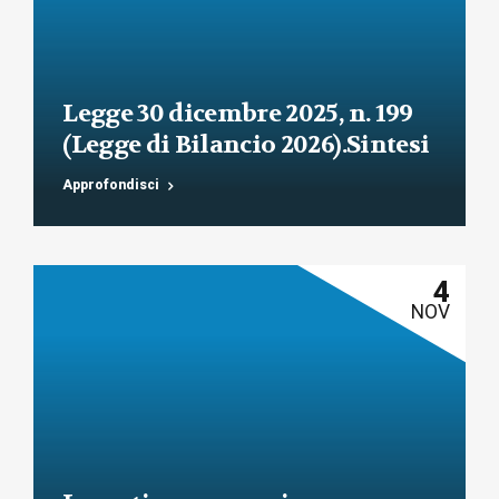
Legge 30 dicembre 2025, n. 199
(Legge di Bilancio 2026).Sintesi
commentata delle principali
Approfondisci
novità fiscali, tributarie,
contributive e per le imprese
4
NOV