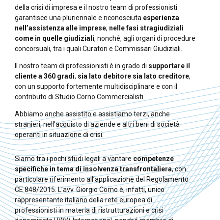
della crisi di impresa e il nostro team di professionisti
garantisce una pluriennale e riconosciuta
esperienza
nell’assistenza alle imprese
,
nelle fasi stragiudiziali
come in quelle giudiziali
, nonché, agli organi di procedure
concorsuali, tra i quali Curatori e Commissari Giudiziali.
Il nostro team di professionisti è in grado di
supportare il
cliente a 360 gradi
,
sia lato debitore sia lato creditore
,
con un supporto fortemente multidisciplinare e con il
contributo di Studio Corno Commercialisti.
Abbiamo anche assistito e assistiamo terzi, anche
stranieri, nell’acquisto di aziende e altri beni di società
operanti in situazione di crisi.
Siamo tra i pochi studi legali a vantare
competenze
specifiche in tema di insolvenza transfrontaliera
, con
particolare riferimento all’applicazione del Regolamento
CE 848/2015. L’avv. Giorgio Corno è, infatti, unico
rappresentante italiano della rete europea di
professionisti in materia di ristrutturazioni e crisi