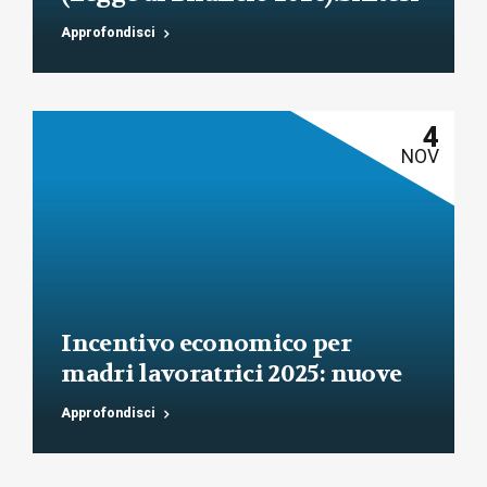
commentata delle principali
Approfondisci
novità fiscali, tributarie,
contributive e per le imprese
4
NOV
Incentivo economico per
madri lavoratrici 2025: nuove
regole INPS e requisiti
Approfondisci
aggiornati