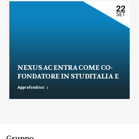
22
SET
NEXUS AC ENTRA COME CO-
FONDATORE IN STUDITALIA E
AVVIA L’AREA LEGALE DEL
Approfondisci
GRUPPO
Gruppo