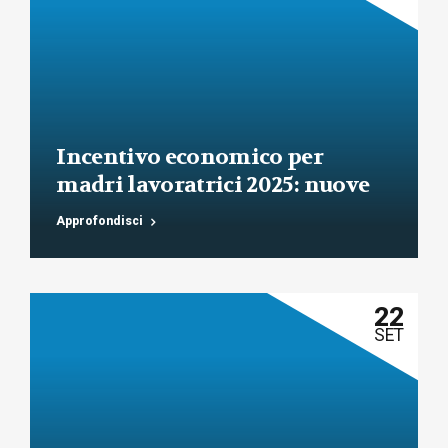
Incentivo economico per
madri lavoratrici 2025: nuove
regole INPS e requisiti
Approfondisci
aggiornati
22
SET