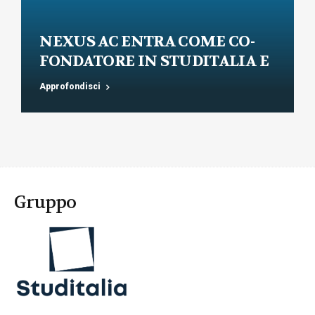
NEXUS AC ENTRA COME CO-
FONDATORE IN STUDITALIA E
AVVIA L’AREA LEGALE DEL
Approfondisci
GRUPPO
Gruppo