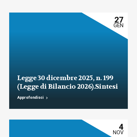
27
GEN
Legge 30 dicembre 2025, n. 199
(Legge di Bilancio 2026).Sintesi
commentata delle principali
Approfondisci
novità fiscali, tributarie,
contributive e per le imprese
4
NOV