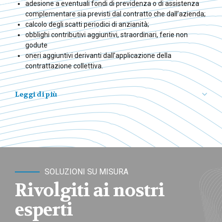
adesione a eventuali fondi di previdenza o di assistenza
complementare sia previsti dal contratto che dall’azienda;
calcolo degli scatti periodici di anzianità;
obblighi contributivi aggiuntivi, straordinari, ferie non
godute
oneri aggiuntivi derivanti dall’applicazione della
contrattazione collettiva.
Leggi di più
modifiche alle aliquote contributive o cambi sui calcoli
della base imponibile;
nuovi minimali o massimali;
agevolazioni.
SOLUZIONI SU MISURA
Rivolgiti ai nostri
direzione del personale
esperti