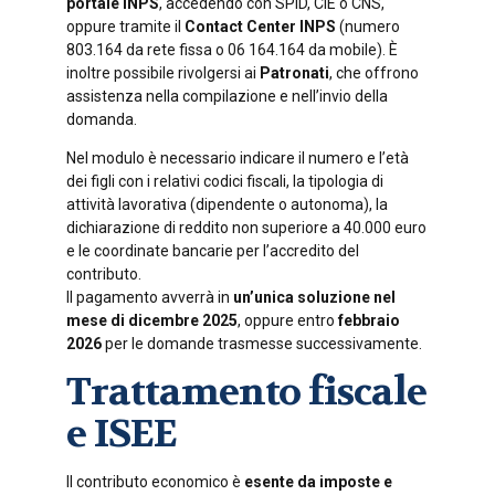
portale INPS
, accedendo con SPID, CIE o CNS,
oppure tramite il
Contact Center INPS
(numero
803.164 da rete fissa o 06 164.164 da mobile). È
inoltre possibile rivolgersi ai
Patronati
, che offrono
assistenza nella compilazione e nell’invio della
domanda.
Nel modulo è necessario indicare il numero e l’età
dei figli con i relativi codici fiscali, la tipologia di
attività lavorativa (dipendente o autonoma), la
dichiarazione di reddito non superiore a 40.000 euro
e le coordinate bancarie per l’accredito del
contributo.
Il pagamento avverrà in
un’unica soluzione nel
mese di dicembre 2025
, oppure entro
febbraio
2026
per le domande trasmesse successivamente.
Trattamento fiscale
e ISEE
Il contributo economico è
esente da imposte e