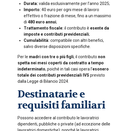
Durata:
valida esclusivamente per l’anno 2025;
Importo:
40 euro per ogni mese di lavoro
effettivo o frazione di mese, fino a un massimo
di
480 euro annui
;
Trattamento fiscale:
il contributo è
esente da
imposte e contributi previdenziali
;
Cumulabilità:
compatibile con altri benefici,
salvo diverse disposizioni specifiche.
Per le
madri con tre o più figli
, il contributo
non
spetta nei mesi coperti da contratto a tempo
indeterminato
, poiché in tali casi opera l’
esonero
totale dei contributi previdenziali IVS
previsto
dalla Legge di Bilancio 2024.
Destinatarie e
requisiti familiari
Possono accedere al contributo le lavoratrici
dipendenti, pubbliche o private (ad eccezione delle
lavoratrici domestiche), nonché le lavoratrici