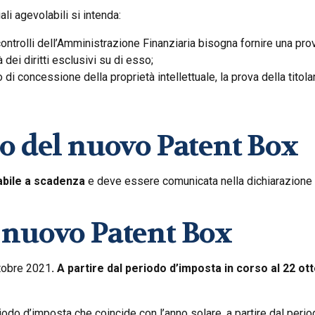
i agevolabili si intenda:
 controlli dell’Amministrazione Finanziaria bisogna fornire una pr
à dei diritti esclusivi su di esso;
di concessione della proprietà intellettuale, la prova della titolar
zo del nuovo Patent Box
abile a scadenza
e deve essere comunicata nella dichiarazione de
l nuovo Patent Box
ttobre 2021
.
A partire dal periodo d’imposta in corso al 22 ot
iodo d’imposta che coincide con l’anno solare, a partire dal peri