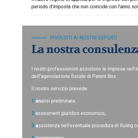
periodo d’imposta che non coincide con l’anno sola
RIVOLGITI AI NOSTRI ESPERTI
La nostra consulenz
I nostri professionisti assistono le imprese nell’
dell’’agevolazione fiscale di Patent Box.
Il nostro servizio prevede:
1
an
alisi preliminare
;
2
assesment giuridico economico;;
3
a
ssistenza nell’eventuale procedura di Ruling co
4
monitoraggio.