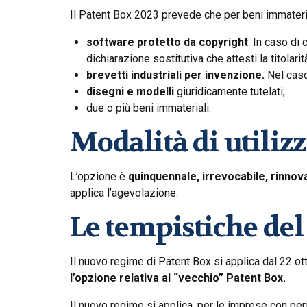
Il Patent Box 2023 prevede che per beni immaterial
software protetto da copyright
. In caso di
dichiarazione sostitutiva che attesti la titolarit
brevetti industriali per invenzione.
Nel caso 
disegni e modelli
giuridicamente tutelati;
due o più beni immateriali.
Modalità di utiliz
L’opzione è
quinquennale, irrevocabile, rinnov
applica l’agevolazione.
Le tempistiche de
Il nuovo regime di Patent Box si applica dal 22 o
l’opzione relativa al “vecchio” Patent Box.
Il nuovo regime si applica, per le imprese con per