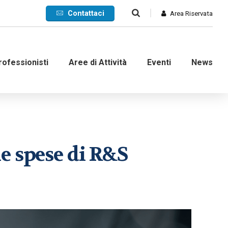
Contattaci
Area Riservata
rofessionisti
Aree di Attività
Eventi
News
Commerciale
le spese di R&S
Internazionale
nanziaria
Contenzioso e ADR
d’impresa
Crisi di impresa
dinarie
Recupero crediti