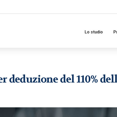
Lo studio
P
Amministrazione del personale
Governance
er deduzione del 110% del
Organizzazione e gestione del
Consulenza fiscale
personale
Consulenza strategica fi
Consulenza del lavoro
Internazionalizzazione 
M&A – Operazioni straor