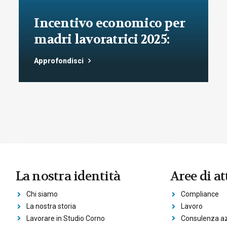
Incentivo economico per
madri lavoratrici 2025:
nuove regole INPS e
Approfondisci
requisiti aggiornati
La nostra identità
Aree di at
Chi siamo
Compliance
La nostra storia
Lavoro
Lavorare in Studio Corno
Consulenza az