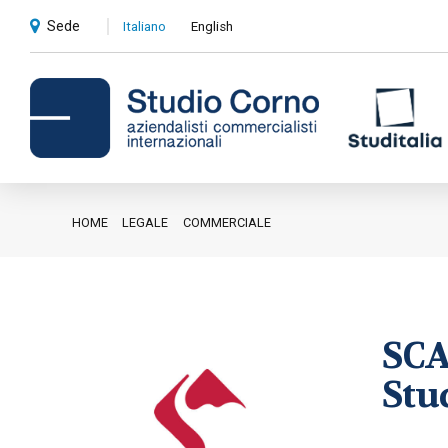
Sede
Italiano
English
HOME
LEGALE
COMMERCIALE
Consulenza contabile e
amministrativa
Compliance societaria e fiscale
SCA
Revisioni contabili
Stud
Privati