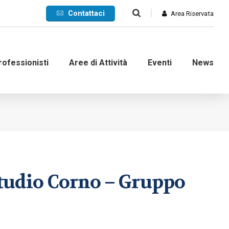
Contattaci
Area Riservata
rofessionisti
Aree di Attività
Eventi
News
Commerciale
Internazionale
nanziaria
Contenzioso e ADR
 Studio Corno – Gruppo
d’impresa
Crisi di impresa
dinarie
Recupero crediti