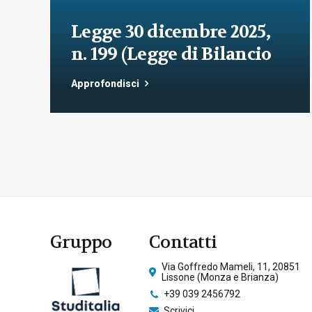
Legge 30 dicembre 2025,
n. 199 (Legge di Bilancio
2026).Sintesi commentata
Approfondisci
delle principali novità
fiscali, tributarie,
contributive e per le
imprese
Gruppo
Contatti
Via Goffredo Mameli, 11, 20851
Lissone (Monza e Brianza)
+39 039 2456792
Scrivici