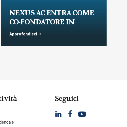
NEXUS AC ENTRA COME
CO-FONDATORE IN
STUDITALIA E AVVIA
Approfondisci
L’AREA LEGALE DEL
GRUPPO
tività
Seguici
iendale