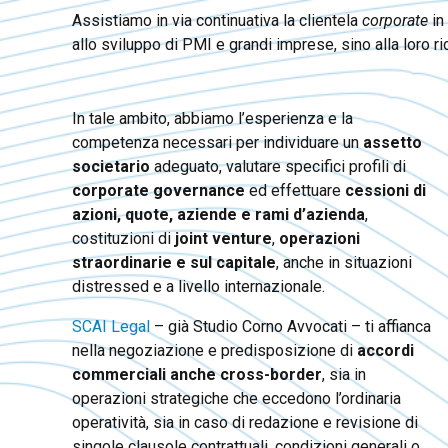
Assistiamo in via continuativa la clientela
corporate
in 
allo sviluppo di PMI e grandi imprese, sino alla loro 
In tale ambito, abbiamo l’esperienza e la
competenza necessari per individuare un
assetto
societario
adeguato, valutare specifici profili di
corporate governance
ed effettuare
cessioni di
azioni, quote, aziende e rami d’azienda
,
costituzioni di
joint venture
,
operazioni
straordinarie e sul capitale
, anche in situazioni
distressed e a livello internazionale.
SCAI Legal
– già Studio Corno Avvocati – ti affianca
nella negoziazione e predisposizione di
accordi
commerciali anche cross-border
, sia in
operazioni strategiche che eccedono l’ordinaria
operatività, sia in caso di redazione e revisione di
singole clausole contrattuali, condizioni generali o