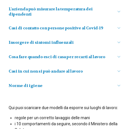
L'azienda può misurare la temperatura dei
dipendenti
Casi di contatto con persone positive al Covid-19
Insorgere di sintomi influenzali
Cosa fare quando esci di casa per recarti al lavoro
Casi in cui non si può andare al lavoro
mantenere la distanza di sicurezza
Norme di igiene
osservare le regole di igiene delle mani e tenere
comportamenti corretti sul piano dell’igiene
Qui puoi scaricare due modelli da esporre sui luoghi di lavoro:
regole per un corretto lavaggio delle mani
Occorre areare i locali almeno ogni due ore
i 10 comportamenti da seguire, secondo il Ministero della
Ridurre al minimo indispensabile gli spostamenti negli