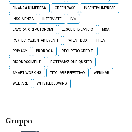
FINANZA D'IMPRESA
GREEN PASS
INCENTIVI IMPRESE
INSOLVENZA
INTERVISTE
IVA
LAVORATORI AUTONOMI
LEGGE DI BILANCIO
M&A
PARTECIPAZIONI AD EVENTI
PATENT BOX
PREMI
PRIVACY
PROROGA
RECUPERO CREDITI
RICONOSCIMENTI
ROTTAMAZIONE QUATER
SMART WORKING
TITOLARE EFFETTIVO
WEBINAR
WELFARE
WHISTLEBLOWING
Gruppo