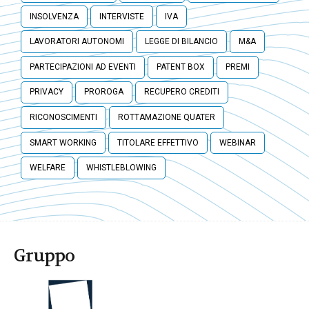
INSOLVENZA
INTERVISTE
IVA
LAVORATORI AUTONOMI
LEGGE DI BILANCIO
M&A
PARTECIPAZIONI AD EVENTI
PATENT BOX
PREMI
PRIVACY
PROROGA
RECUPERO CREDITI
RICONOSCIMENTI
ROTTAMAZIONE QUATER
SMART WORKING
TITOLARE EFFETTIVO
WEBINAR
WELFARE
WHISTLEBLOWING
Gruppo