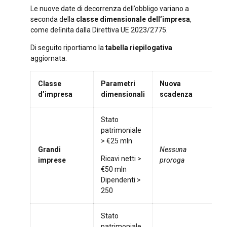
Le nuove date di decorrenza dell’obbligo variano a
seconda della
classe dimensionale dell’impresa
,
come deﬁnita dalla Direttiva UE 2023/2775.
Di seguito riportiamo la
tabella riepilogativa
aggiornata:
Classe
Parametri
Nuova
N
d’impresa
dimensionali
scadenza
Stato
patrimoniale
N
> €25 mln
sa
Grandi
Nessuna
i
Ricavi netti >
imprese
proroga
ﬁn
€50 mln
gi
Dipendenti >
250
Stato
patrimoniale