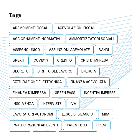
Tags
ADEMPIMENTI FISCALI
AGEVOLAZIONI FISCALI
AGGIORNAMENTI NORMATIVI
AMMORTIZZATORI SOCIALI
ASSEGNO UNICO
ASSUNZIONI AGEVOLATE
BANDI
BREXIT
COVID19
CREDITO
CRISI D'IMPRESA
DECRETO
DIRITTO DEL LAVORO
ENERGIA
FATTURAZIONE ELETTRONICA
FINANZA AGEVOLATA
FINANZA D'IMPRESA
GREEN PASS
INCENTIVI IMPRESE
INSOLVENZA
INTERVISTE
IVA
LAVORATORI AUTONOMI
LEGGE DI BILANCIO
M&A
PARTECIPAZIONI AD EVENTI
PATENT BOX
PREMI