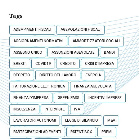
Tags
ADEMPIMENTI FISCALI
AGEVOLAZIONI FISCALI
AGGIORNAMENTI NORMATIVI
AMMORTIZZATORI SOCIALI
ASSEGNO UNICO
ASSUNZIONI AGEVOLATE
BANDI
BREXIT
COVID19
CREDITO
CRISI D'IMPRESA
DECRETO
DIRITTO DEL LAVORO
ENERGIA
FATTURAZIONE ELETTRONICA
FINANZA AGEVOLATA
FINANZA D'IMPRESA
GREEN PASS
INCENTIVI IMPRESE
INSOLVENZA
INTERVISTE
IVA
LAVORATORI AUTONOMI
LEGGE DI BILANCIO
M&A
PARTECIPAZIONI AD EVENTI
PATENT BOX
PREMI