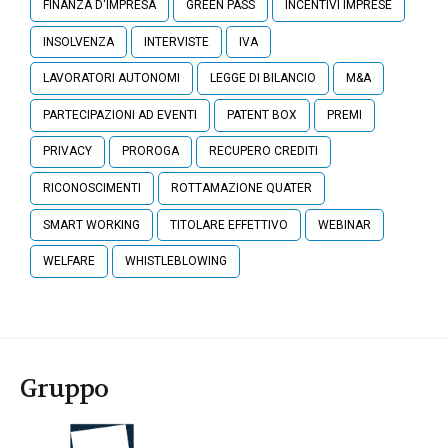
FINANZA D'IMPRESA
GREEN PASS
INCENTIVI IMPRESE
INSOLVENZA
INTERVISTE
IVA
LAVORATORI AUTONOMI
LEGGE DI BILANCIO
M&A
PARTECIPAZIONI AD EVENTI
PATENT BOX
PREMI
PRIVACY
PROROGA
RECUPERO CREDITI
RICONOSCIMENTI
ROTTAMAZIONE QUATER
SMART WORKING
TITOLARE EFFETTIVO
WEBINAR
WELFARE
WHISTLEBLOWING
Gruppo