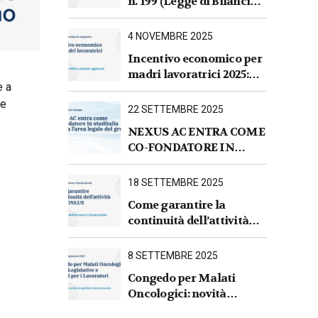
n. 199 (Legge di Bilancio
2026).Sintesi commentata
delle principali novità
4 NOVEMBRE 2025
fiscali, tributarie,
Incentivo economico per
contributive e per le
madri lavoratrici 2025:
imprese
e a
nuove regole INPS e
re
requisiti aggiornati
22 SETTEMBRE 2025
NEXUS AC ENTRA COME
CO-FONDATORE IN
STUDITALIA E AVVIA
L’AREA LEGALE DEL
18 SETTEMBRE 2025
GRUPPO
Come garantire la
continuità dell’attività
per le ONLUS : iscrizione
al RUNTS entro il
8 SETTEMBRE 2025
31 marzo 2026
Congedo per Malati
Oncologici: novità
Legislative e Impatti per i