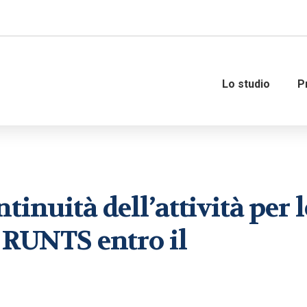
Lo studio
P
Amministrazione del personale
Governance
tinuità dell’attività per l
Organizzazione e gestione del
Consulenza fiscale
personale
Consulenza strategica fi
l RUNTS entro il
Consulenza del lavoro
Internazionalizzazione 
M&A – Operazioni straor