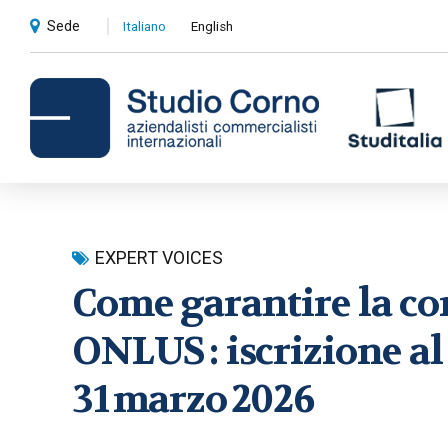
Sede
Italiano
English
Consulenza contabile e
EXPERT VOICES
amministrativa
Come garantire la con
Compliance societaria e fiscale
ONLUS : iscrizione a
Revisioni contabili
31 marzo 2026
Privati