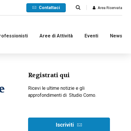
Contattaci
Area Riservata
rofessionisti
Aree di Attività
Eventi
News
Commerciale
Registrati qui
e
Internazionale
Ricevi le ultime notizie e gli
approfondimenti di Studio Corno.
nanziaria
Contenzioso e ADR
d’impresa
Crisi di impresa
dinarie
Recupero crediti
Iscriviti