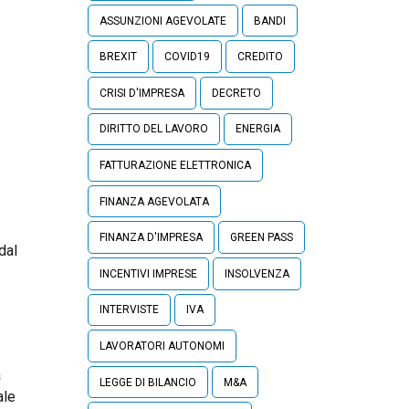
ASSUNZIONI AGEVOLATE
BANDI
BREXIT
COVID19
CREDITO
CRISI D'IMPRESA
DECRETO
DIRITTO DEL LAVORO
ENERGIA
FATTURAZIONE ELETTRONICA
FINANZA AGEVOLATA
FINANZA D'IMPRESA
GREEN PASS
dal
INCENTIVI IMPRESE
INSOLVENZA
INTERVISTE
IVA
LAVORATORI AUTONOMI
a
LEGGE DI BILANCIO
M&A
ale