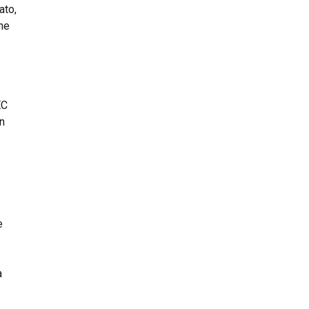
ato,
che
EC
In
e
a