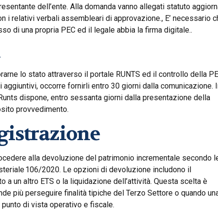
resentante dell’ente. Alla domanda vanno allegati statuto aggiorn
con i relativi verbali assembleari di approvazione., E’ necessario 
sso di una propria PEC ed il legale abbia la firma digitale..
a
rarne lo stato attraverso il portale RUNTS ed il controllo della P
 aggiuntivi, occorre fornirli entro 30 giorni dalla comunicazione. 
 Runts dispone, entro sessanta giorni dalla presentazione della
posito provvedimento.
egistrazione
rocedere alla devoluzione del patrimonio incrementale secondo l
isteriale 106/2020. Le opzioni di devoluzione includono il
nto a un altro ETS o la liquidazione dell’attività. Questa scelta è
nde più perseguire finalità tipiche del Terzo Settore o quando un
 punto di vista operativo e fiscale.