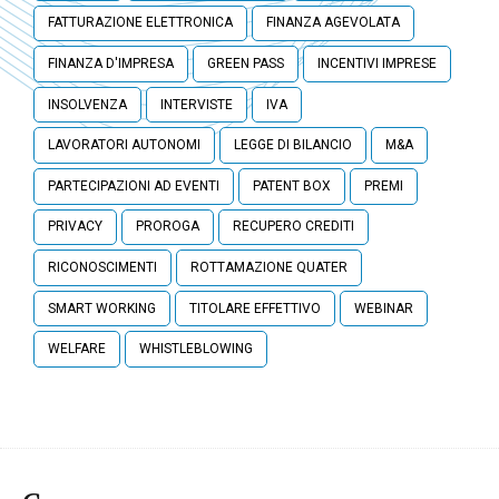
FATTURAZIONE ELETTRONICA
FINANZA AGEVOLATA
FINANZA D'IMPRESA
GREEN PASS
INCENTIVI IMPRESE
INSOLVENZA
INTERVISTE
IVA
LAVORATORI AUTONOMI
LEGGE DI BILANCIO
M&A
PARTECIPAZIONI AD EVENTI
PATENT BOX
PREMI
PRIVACY
PROROGA
RECUPERO CREDITI
RICONOSCIMENTI
ROTTAMAZIONE QUATER
SMART WORKING
TITOLARE EFFETTIVO
WEBINAR
WELFARE
WHISTLEBLOWING