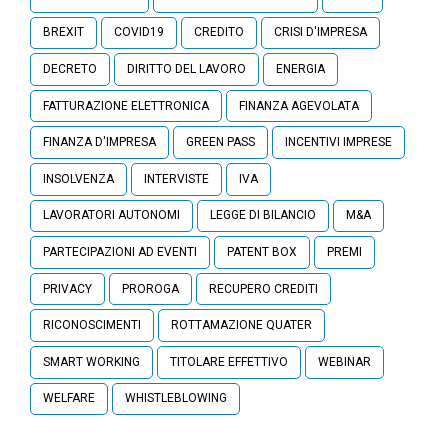
BREXIT
COVID19
CREDITO
CRISI D'IMPRESA
DECRETO
DIRITTO DEL LAVORO
ENERGIA
FATTURAZIONE ELETTRONICA
FINANZA AGEVOLATA
FINANZA D'IMPRESA
GREEN PASS
INCENTIVI IMPRESE
INSOLVENZA
INTERVISTE
IVA
LAVORATORI AUTONOMI
LEGGE DI BILANCIO
M&A
PARTECIPAZIONI AD EVENTI
PATENT BOX
PREMI
PRIVACY
PROROGA
RECUPERO CREDITI
RICONOSCIMENTI
ROTTAMAZIONE QUATER
SMART WORKING
TITOLARE EFFETTIVO
WEBINAR
WELFARE
WHISTLEBLOWING