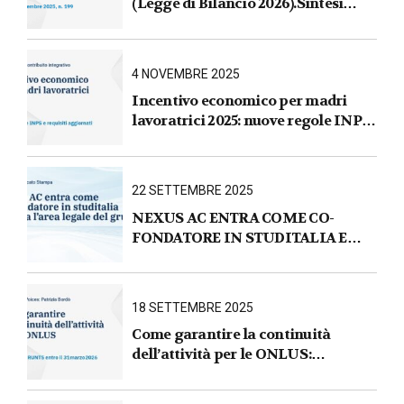
(Legge di Bilancio 2026).Sintesi
commentata delle principali novità
fiscali, tributarie, contributive e per
le imprese
4 NOVEMBRE 2025
Incentivo economico per madri
lavoratrici 2025: nuove regole INPS
e requisiti aggiornati
22 SETTEMBRE 2025
NEXUS AC ENTRA COME CO-
FONDATORE IN STUDITALIA E
AVVIA L’AREA LEGALE DEL
GRUPPO
18 SETTEMBRE 2025
Come garantire la continuità
dell’attività per le ONLUS :
iscrizione al RUNTS entro il
31 marzo 2026