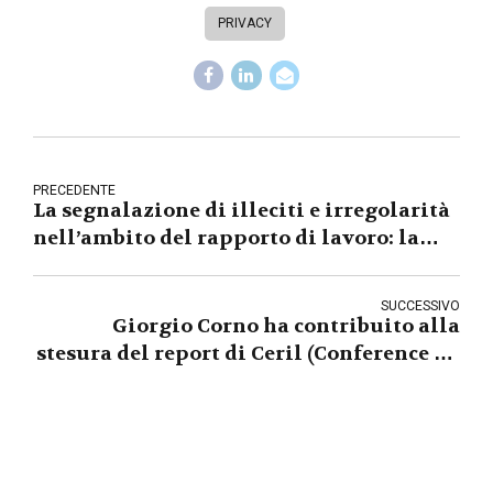
PRIVACY
PRECEDENTE
La segnalazione di illeciti e irregolarità
nell’ambito del rapporto di lavoro: la
nuova legge sul cd. whistleblowing
SUCCESSIVO
Giorgio Corno ha contribuito alla
stesura del report di Ceril (Conference on
European on restructuring and
insolvency law)