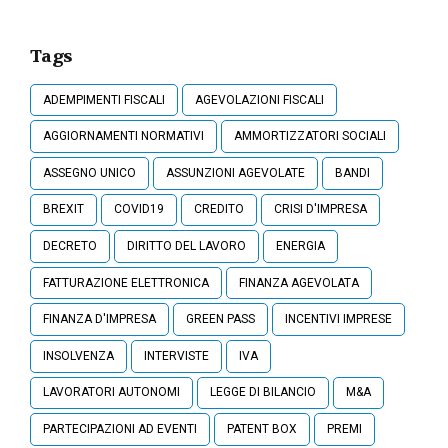
Tags
ADEMPIMENTI FISCALI
AGEVOLAZIONI FISCALI
AGGIORNAMENTI NORMATIVI
AMMORTIZZATORI SOCIALI
ASSEGNO UNICO
ASSUNZIONI AGEVOLATE
BANDI
BREXIT
COVID19
CREDITO
CRISI D'IMPRESA
DECRETO
DIRITTO DEL LAVORO
ENERGIA
FATTURAZIONE ELETTRONICA
FINANZA AGEVOLATA
FINANZA D'IMPRESA
GREEN PASS
INCENTIVI IMPRESE
INSOLVENZA
INTERVISTE
IVA
LAVORATORI AUTONOMI
LEGGE DI BILANCIO
M&A
PARTECIPAZIONI AD EVENTI
PATENT BOX
PREMI