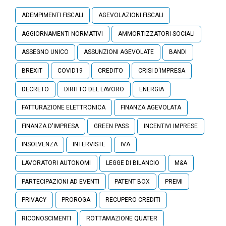
ADEMPIMENTI FISCALI
AGEVOLAZIONI FISCALI
AGGIORNAMENTI NORMATIVI
AMMORTIZZATORI SOCIALI
ASSEGNO UNICO
ASSUNZIONI AGEVOLATE
BANDI
BREXIT
COVID19
CREDITO
CRISI D'IMPRESA
DECRETO
DIRITTO DEL LAVORO
ENERGIA
FATTURAZIONE ELETTRONICA
FINANZA AGEVOLATA
FINANZA D'IMPRESA
GREEN PASS
INCENTIVI IMPRESE
INSOLVENZA
INTERVISTE
IVA
LAVORATORI AUTONOMI
LEGGE DI BILANCIO
M&A
PARTECIPAZIONI AD EVENTI
PATENT BOX
PREMI
PRIVACY
PROROGA
RECUPERO CREDITI
RICONOSCIMENTI
ROTTAMAZIONE QUATER