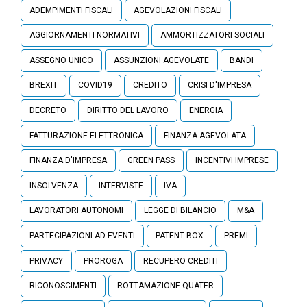
ADEMPIMENTI FISCALI
AGEVOLAZIONI FISCALI
AGGIORNAMENTI NORMATIVI
AMMORTIZZATORI SOCIALI
ASSEGNO UNICO
ASSUNZIONI AGEVOLATE
BANDI
BREXIT
COVID19
CREDITO
CRISI D'IMPRESA
DECRETO
DIRITTO DEL LAVORO
ENERGIA
FATTURAZIONE ELETTRONICA
FINANZA AGEVOLATA
FINANZA D'IMPRESA
GREEN PASS
INCENTIVI IMPRESE
INSOLVENZA
INTERVISTE
IVA
LAVORATORI AUTONOMI
LEGGE DI BILANCIO
M&A
PARTECIPAZIONI AD EVENTI
PATENT BOX
PREMI
PRIVACY
PROROGA
RECUPERO CREDITI
RICONOSCIMENTI
ROTTAMAZIONE QUATER