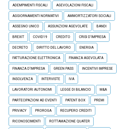
ADEMPIMENTI FISCALI
AGEVOLAZIONI FISCALI
AGGIORNAMENTI NORMATIVI
AMMORTIZZATORI SOCIALI
ASSEGNO UNICO
ASSUNZIONI AGEVOLATE
BANDI
BREXIT
COVID19
CREDITO
CRISI D'IMPRESA
DECRETO
DIRITTO DEL LAVORO
ENERGIA
FATTURAZIONE ELETTRONICA
FINANZA AGEVOLATA
FINANZA D'IMPRESA
GREEN PASS
INCENTIVI IMPRESE
INSOLVENZA
INTERVISTE
IVA
LAVORATORI AUTONOMI
LEGGE DI BILANCIO
M&A
PARTECIPAZIONI AD EVENTI
PATENT BOX
PREMI
PRIVACY
PROROGA
RECUPERO CREDITI
RICONOSCIMENTI
ROTTAMAZIONE QUATER