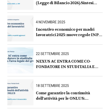
(Legge di Bilancio 2026).Sintesi
commentata delle principali novità
fiscali, tributarie, contributive e per
le imprese
4 NOVEMBRE 2025
Incentivo economico per madri
lavoratrici 2025: nuove regole INPS
e requisiti aggiornati
22 SETTEMBRE 2025
NEXUS AC ENTRA COME CO-
FONDATORE IN STUDITALIA E
AVVIA L’AREA LEGALE DEL
GRUPPO
18 SETTEMBRE 2025
Come garantire la continuità
dell’attività per le ONLUS :
iscrizione al RUNTS entro il
31 marzo 2026