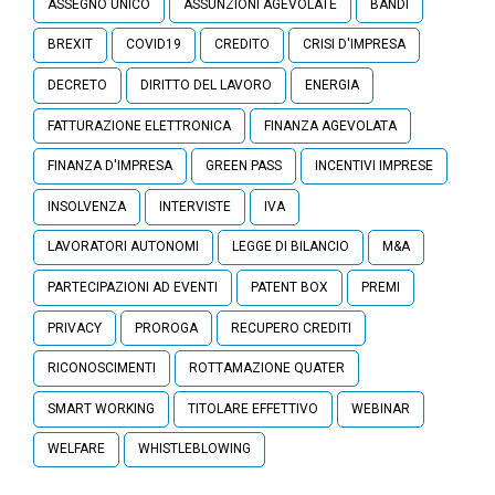
ASSEGNO UNICO
ASSUNZIONI AGEVOLATE
BANDI
BREXIT
COVID19
CREDITO
CRISI D'IMPRESA
DECRETO
DIRITTO DEL LAVORO
ENERGIA
FATTURAZIONE ELETTRONICA
FINANZA AGEVOLATA
FINANZA D'IMPRESA
GREEN PASS
INCENTIVI IMPRESE
INSOLVENZA
INTERVISTE
IVA
LAVORATORI AUTONOMI
LEGGE DI BILANCIO
M&A
PARTECIPAZIONI AD EVENTI
PATENT BOX
PREMI
PRIVACY
PROROGA
RECUPERO CREDITI
RICONOSCIMENTI
ROTTAMAZIONE QUATER
SMART WORKING
TITOLARE EFFETTIVO
WEBINAR
WELFARE
WHISTLEBLOWING