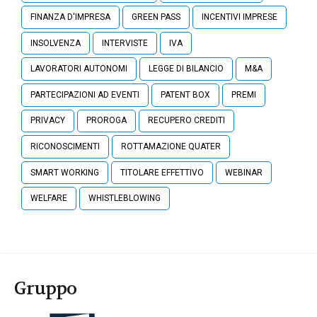
FINANZA D'IMPRESA
GREEN PASS
INCENTIVI IMPRESE
INSOLVENZA
INTERVISTE
IVA
LAVORATORI AUTONOMI
LEGGE DI BILANCIO
M&A
PARTECIPAZIONI AD EVENTI
PATENT BOX
PREMI
PRIVACY
PROROGA
RECUPERO CREDITI
RICONOSCIMENTI
ROTTAMAZIONE QUATER
SMART WORKING
TITOLARE EFFETTIVO
WEBINAR
WELFARE
WHISTLEBLOWING
Gruppo