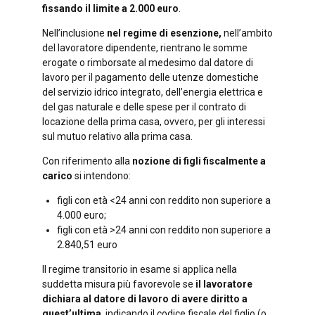
fissando il limite a 2.000 euro
.
Nell’inclusione
nel regime di esenzione,
nell’ambito
del lavoratore dipendente, rientrano le somme
erogate o rimborsate al medesimo dal datore di
lavoro per il pagamento delle utenze domestiche
del servizio idrico integrato, dell’energia elettrica e
del gas naturale e delle spese per il contrato di
locazione della prima casa, ovvero, per gli interessi
sul mutuo relativo alla prima casa.
Con riferimento alla
nozione di figli fiscalmente a
carico
si intendono:
figli con età <24 anni con reddito non superiore a
4.000 euro;
figli con età >24 anni con reddito non superiore a
2.840,51 euro
Il regime transitorio in esame si applica nella
suddetta misura più favorevole se
il lavoratore
dichiara al datore di lavoro di avere diritto a
quest’ultima
, indicando il codice fiscale del figlio (o