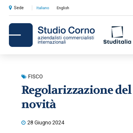
Sede
Italiano
English
Consulenza contabile e
FISCO
amministrativa
Regolarizzazione del
Compliance societaria e fiscale
novità
Revisioni contabili
Privati
28 Giugno 2024