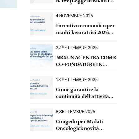
n. 199 (Legge di Bilancio
2026).Sintesi commentata
delle principali novità
4 NOVEMBRE 2025
fiscali, tributarie,
Incentivo economico per
contributive e per le
madri lavoratrici 2025:
imprese
nuove regole INPS e
requisiti aggiornati
22 SETTEMBRE 2025
NEXUS AC ENTRA COME
CO-FONDATORE IN
STUDITALIA E AVVIA
L’AREA LEGALE DEL
18 SETTEMBRE 2025
GRUPPO
Come garantire la
continuità dell’attività
per le ONLUS : iscrizione
al RUNTS entro il
8 SETTEMBRE 2025
31 marzo 2026
Congedo per Malati
Oncologici: novità
Legislative e Impatti per i