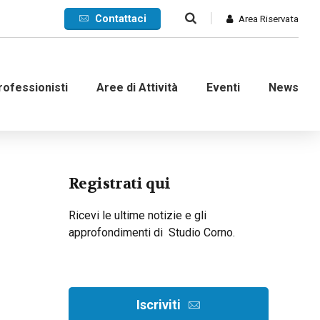
Contattaci
Area Riservata
rofessionisti
Aree di Attività
Eventi
News
Commerciale
Registrati qui
Internazionale
Ricevi le ultime notizie e gli
approfondimenti di Studio Corno.
nanziaria
Contenzioso e ADR
d’impresa
Crisi di impresa
dinarie
Recupero crediti
Iscriviti