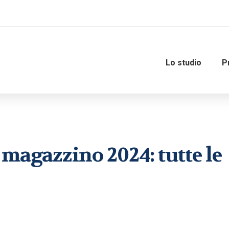
Lo studio
P
Amministrazione del personale
Governance
 magazzino 2024: tutte le
Organizzazione e gestione del
Consulenza fiscale
personale
Consulenza strategica fi
Consulenza del lavoro
Internazionalizzazione 
M&A – Operazioni straor