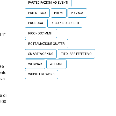
PARTECIPAZIONI AD EVENTI
PATENT BOX
PREMI
PRIVACY
PROROGA
RECUPERO CREDITI
RICONOSCIMENTI
l 1°
ROTTAMAZIONE QUATER
SMART WORKING
TITOLARE EFFETTIVO
WEBINAR
WELFARE
nze
ente
WHISTLEBLOWING
iva
e di
.600