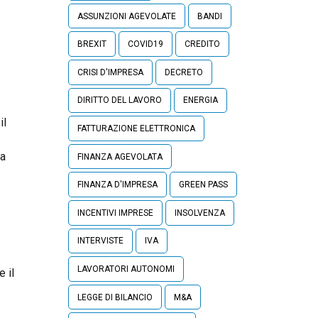
ASSUNZIONI AGEVOLATE
BANDI
BREXIT
COVID19
CREDITO
CRISI D'IMPRESA
DECRETO
DIRITTO DEL LAVORO
ENERGIA
il
FATTURAZIONE ELETTRONICA
ta
FINANZA AGEVOLATA
FINANZA D'IMPRESA
GREEN PASS
INCENTIVI IMPRESE
INSOLVENZA
INTERVISTE
IVA
LAVORATORI AUTONOMI
e il
LEGGE DI BILANCIO
M&A