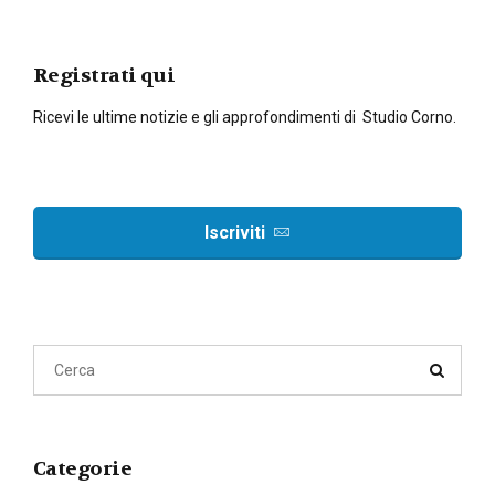
Registrati qui
Ricevi le ultime notizie e gli approfondimenti di Studio Corno.
Iscriviti
Categorie