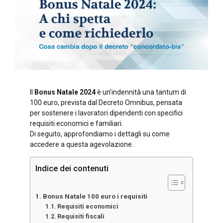
Il
Bonus Natale 2024
è un’indennità una tantum di
100 euro, prevista dal Decreto Omnibus, pensata
per sostenere i lavoratori dipendenti con specifici
requisiti economici e familiari.
Di seguito, approfondiamo i dettagli su come
accedere a questa agevolazione.
Indice dei contenuti
Bonus Natale 100 euro i requisiti
Requisiti economici
Requisiti fiscali