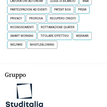
LAVORATORI AUTONOMI
LEGGE DI BILANCIO
M&A
PARTECIPAZIONI AD EVENTI
PATENT BOX
PREMI
PRIVACY
PROROGA
RECUPERO CREDITI
RICONOSCIMENTI
ROTTAMAZIONE QUATER
SMART WORKING
TITOLARE EFFETTIVO
WEBINAR
WELFARE
WHISTLEBLOWING
Gruppo