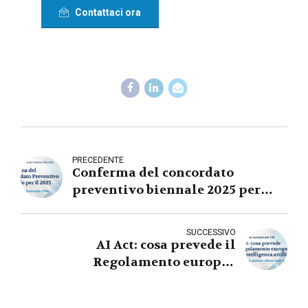
Contattaci ora
PRECEDENTE
Conferma del concordato
preventivo biennale 2025 per
professionisti e PMI
SUCCESSIVO
AI Act: cosa prevede il
Regolamento europeo
sull’intelligenza artificiale?