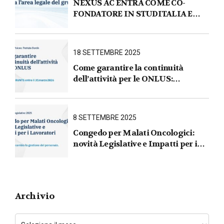
NEXUS AC ENTRA COME CO-
FONDATORE IN STUDITALIA E
AVVIA L’AREA LEGALE DEL
GRUPPO
18 SETTEMBRE 2025
Come garantire la continuità
dell’attività per le ONLUS :
iscrizione al RUNTS entro il
31 marzo 2026
8 SETTEMBRE 2025
Congedo per Malati Oncologici:
novità Legislative e Impatti per i
Lavoratori
Archivio