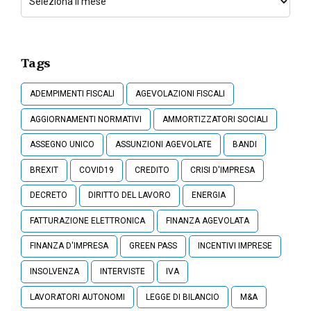
Tags
ADEMPIMENTI FISCALI
AGEVOLAZIONI FISCALI
AGGIORNAMENTI NORMATIVI
AMMORTIZZATORI SOCIALI
ASSEGNO UNICO
ASSUNZIONI AGEVOLATE
BANDI
BREXIT
COVID19
CREDITO
CRISI D'IMPRESA
DECRETO
DIRITTO DEL LAVORO
ENERGIA
FATTURAZIONE ELETTRONICA
FINANZA AGEVOLATA
FINANZA D'IMPRESA
GREEN PASS
INCENTIVI IMPRESE
INSOLVENZA
INTERVISTE
IVA
LAVORATORI AUTONOMI
LEGGE DI BILANCIO
M&A