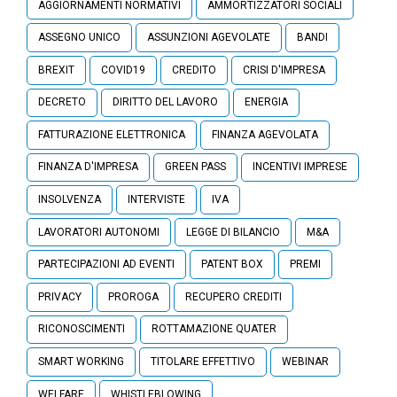
AGGIORNAMENTI NORMATIVI
AMMORTIZZATORI SOCIALI
ASSEGNO UNICO
ASSUNZIONI AGEVOLATE
BANDI
BREXIT
COVID19
CREDITO
CRISI D'IMPRESA
DECRETO
DIRITTO DEL LAVORO
ENERGIA
FATTURAZIONE ELETTRONICA
FINANZA AGEVOLATA
FINANZA D'IMPRESA
GREEN PASS
INCENTIVI IMPRESE
INSOLVENZA
INTERVISTE
IVA
LAVORATORI AUTONOMI
LEGGE DI BILANCIO
M&A
PARTECIPAZIONI AD EVENTI
PATENT BOX
PREMI
PRIVACY
PROROGA
RECUPERO CREDITI
RICONOSCIMENTI
ROTTAMAZIONE QUATER
SMART WORKING
TITOLARE EFFETTIVO
WEBINAR
WELFARE
WHISTLEBLOWING