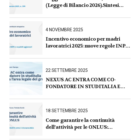
(Legge di Bilancio 2026).Sintesi
commentata delle principali novità
fiscali, tributarie, contributive e per
le imprese
4 NOVEMBRE 2025
Incentivo economico per madri
lavoratrici 2025: nuove regole INPS
e requisiti aggiornati
22 SETTEMBRE 2025
NEXUS AC ENTRA COME CO-
FONDATORE IN STUDITALIA E
AVVIA L’AREA LEGALE DEL
GRUPPO
18 SETTEMBRE 2025
Come garantire la continuità
dell’attività per le ONLUS :
iscrizione al RUNTS entro il