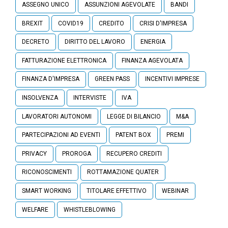
ASSEGNO UNICO
ASSUNZIONI AGEVOLATE
BANDI
BREXIT
COVID19
CREDITO
CRISI D'IMPRESA
DECRETO
DIRITTO DEL LAVORO
ENERGIA
FATTURAZIONE ELETTRONICA
FINANZA AGEVOLATA
FINANZA D'IMPRESA
GREEN PASS
INCENTIVI IMPRESE
INSOLVENZA
INTERVISTE
IVA
LAVORATORI AUTONOMI
LEGGE DI BILANCIO
M&A
PARTECIPAZIONI AD EVENTI
PATENT BOX
PREMI
PRIVACY
PROROGA
RECUPERO CREDITI
RICONOSCIMENTI
ROTTAMAZIONE QUATER
SMART WORKING
TITOLARE EFFETTIVO
WEBINAR
WELFARE
WHISTLEBLOWING