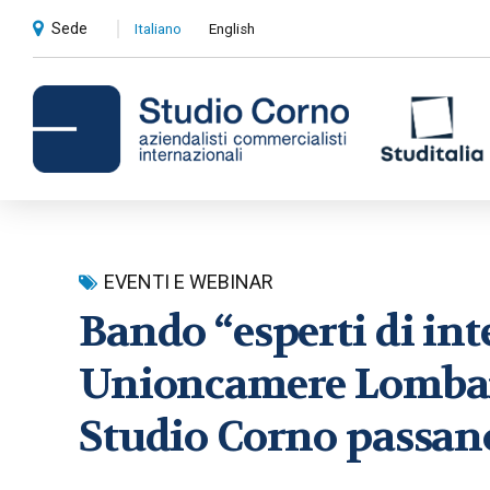
Sede
Italiano
English
Consulenza contabile e
EVENTI E WEBINAR
amministrativa
Bando “esperti di in
Compliance societaria e fiscale
Unioncamere Lombardi
Revisioni contabili
Studio Corno passano
Privati