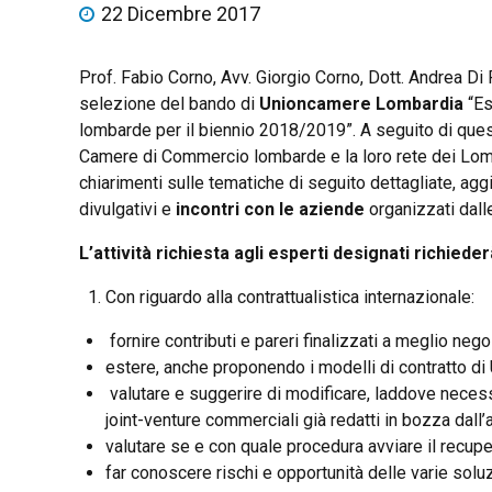
22 Dicembre 2017
Prof. Fabio Corno, Avv. Giorgio Corno, Dott. Andrea D
selezione del bando di
Unioncamere Lombardia
“Es
lombarde per il biennio 2018/2019”. A seguito di quest
Camere di Commercio lombarde e la loro rete dei Lom
chiarimenti sulle tematiche di seguito dettagliate, ag
divulgativi e
incontri con le aziende
organizzati dal
L’attività richiesta agli esperti designati richieder
Con riguardo alla contrattualistica internazionale:
fornire contributi e pareri finalizzati a meglio nego
estere, anche proponendo i modelli di contratto d
valutare e suggerire di modificare, laddove necessa
joint-venture commerciali già redatti in bozza dall’
valutare se e con quale procedura avviare il recupero
far conoscere rischi e opportunità delle varie solu