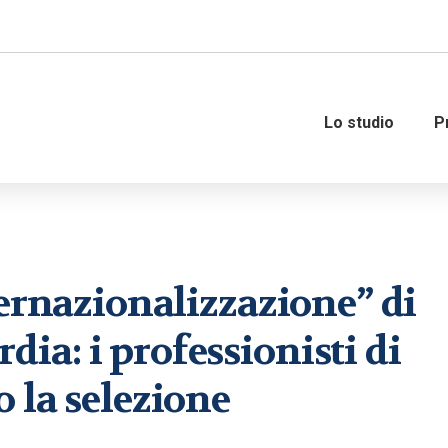
Lo studio
P
Amministrazione del personale
Governance
ternazionalizzazione” di
Organizzazione e gestione del
Consulenza fiscale
personale
Consulenza strategica fi
a: i professionisti di
Consulenza del lavoro
Internazionalizzazione 
 la selezione
M&A – Operazioni straor