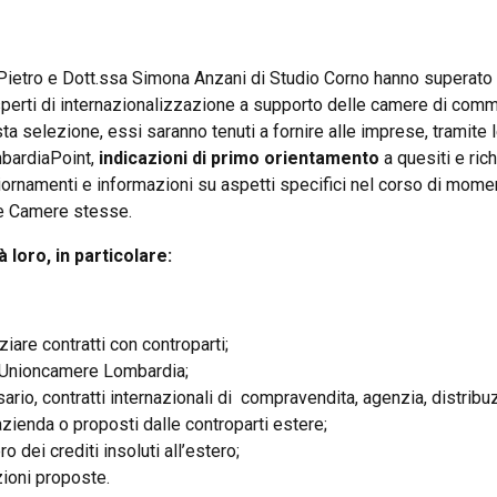
i Pietro e Dott.ssa Simona Anzani di Studio Corno hanno superato 
perti di internazionalizzazione a supporto delle camere di com
a selezione, essi saranno tenuti a fornire alle imprese, tramite 
bardiaPoint,
indicazioni di primo orientamento
a quesiti e rich
giornamenti e informazioni su aspetti specifici nel corso di mome
le Camere stesse.
à loro, in particolare:
ziare contratti con controparti;
i Unioncamere Lombardia;
rio, contratti internazionali di compravendita, agenzia, distribu
azienda o proposti dalle controparti estere;
 dei crediti insoluti all’estero;
zioni proposte.