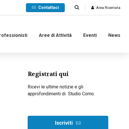
Contattaci
Area Riservata
rofessionisti
Aree di Attività
Eventi
News
Commerciale
Registrati qui
Internazionale
Ricevi le ultime notizie e gli
approfondimenti di Studio Corno.
nanziaria
Contenzioso e ADR
d’impresa
Crisi di impresa
dinarie
Recupero crediti
Iscriviti