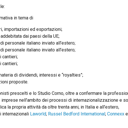
le:
rmativa in tema di
ri, importazioni ed esportazioni;
 addebitata dai paesi della UE;
di personale italiano inviato all’estero;
di personale italiano inviato all’estero;
 cantieri;
 cantieri;
teria di dividendi, interessi e “royalties”;
zioni proposte.
sti prescelti e lo Studio Corno, oltre a confermare la profession
e imprese nell’ambito dei processi di internazionalizzazione e sot
ca la propria attività da oltre trenta anni, in Italia e all’estero,
i internazionali
Laworld
;
Russel Bedford International
;
Connexx
e