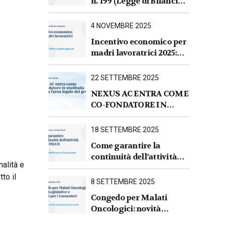
n. 199 (Legge di Bilancio
2026).Sintesi commentata
delle principali novità
4 NOVEMBRE 2025
fiscali, tributarie,
Incentivo economico per
contributive e per le
madri lavoratrici 2025:
imprese
nuove regole INPS e
requisiti aggiornati
22 SETTEMBRE 2025
NEXUS AC ENTRA COME
CO-FONDATORE IN
STUDITALIA E AVVIA
L’AREA LEGALE DEL
18 SETTEMBRE 2025
GRUPPO
Come garantire la
continuità dell’attività
alità e
per le ONLUS : iscrizione
to il
al RUNTS entro il
8 SETTEMBRE 2025
31 marzo 2026
Congedo per Malati
Oncologici: novità
Legislative e Impatti per i