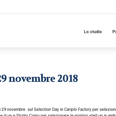
Lo studio
P
Amministrazione del personale
Governance
 29 novembre 2018
Organizzazione e gestione del
Consulenza fiscale
personale
Consulenza strategica fi
Consulenza del lavoro
Internazionalizzazione 
dì 29 novembre sul Selection Day in Cariplo Factory per selezion
M&A – Operazioni straor
ow It up e Studio Corno per selezionare le migliori start up in amb