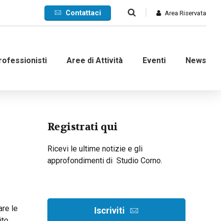
Contattaci
Area Riservata
rofessionisti
Aree di Attività
Eventi
News
Commerciale
Registrati qui
Internazionale
Ricevi le ultime notizie e gli
approfondimenti di Studio Corno.
nanziaria
Contenzioso e ADR
d’impresa
Crisi di impresa
are le
dinarie
Recupero crediti
Iscriviti
ito