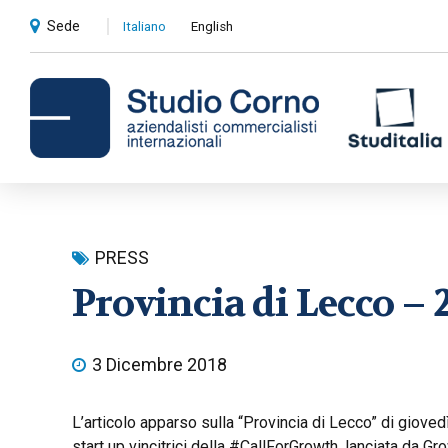
Sede
Italiano
English
Consulenza contabile e
PRESS
amministrativa
Provincia di Lecco –
Compliance societaria e fiscale
Revisioni contabili
3 Dicembre 2018
Privati
L’articolo apparso sulla “Provincia di Lecco” di giove
start up vincitrici della #CallForGrowth, lanciata da Gr