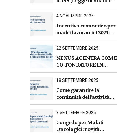
n. 199 (Legge di Bilancio
2026).Sintesi commentata
delle principali novità
4 NOVEMBRE 2025
fiscali, tributarie,
Incentivo economico per
contributive e per le
madri lavoratrici 2025:
imprese
nuove regole INPS e
requisiti aggiornati
22 SETTEMBRE 2025
NEXUS AC ENTRA COME
CO-FONDATORE IN
STUDITALIA E AVVIA
L’AREA LEGALE DEL
18 SETTEMBRE 2025
GRUPPO
Come garantire la
continuità dell’attività
per le ONLUS : iscrizione
al RUNTS entro il
8 SETTEMBRE 2025
31 marzo 2026
Congedo per Malati
Oncologici: novità
Legislative e Impatti per i