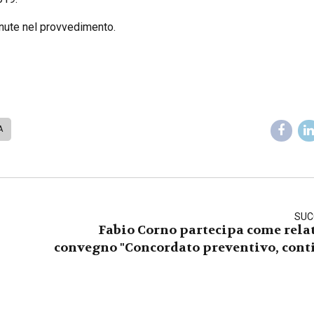
tenute nel provvedimento.
A
SUC
Fabio Corno partecipa come relat
convegno "Concordato preventivo, cont
aziendale e riflessi fiscali e no