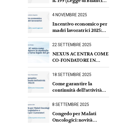
n. 199 (Legge di Bilancio
2026).Sintesi commentata
delle principali novità
4 NOVEMBRE 2025
fiscali, tributarie,
Incentivo economico per
contributive e per le
madri lavoratrici 2025:
imprese
nuove regole INPS e
requisiti aggiornati
22 SETTEMBRE 2025
NEXUS AC ENTRA COME
CO-FONDATORE IN
STUDITALIA E AVVIA
L’AREA LEGALE DEL
18 SETTEMBRE 2025
GRUPPO
Come garantire la
continuità dell’attività
per le ONLUS : iscrizione
al RUNTS entro il
8 SETTEMBRE 2025
31 marzo 2026
Congedo per Malati
Oncologici: novità
Legislative e Impatti per i