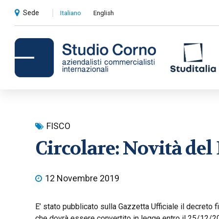
Sede
Italiano
English
Consulenza contabile e
FISCO
amministrativa
Circolare: Novità del
Compliance societaria e fiscale
Revisioni contabili
12 Novembre 2019
Privati
E’ stato pubblicato sulla Gazzetta Ufficiale il decreto
che dovrà essere convertito in legge entro il 25/12/2