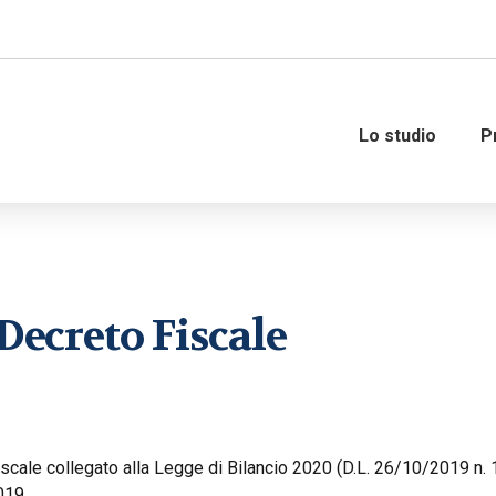
Lo studio
P
Amministrazione del personale
Governance
 Decreto Fiscale
Organizzazione e gestione del
Consulenza fiscale
personale
Consulenza strategica fi
Consulenza del lavoro
Internazionalizzazione 
 fiscale collegato alla Legge di Bilancio 2020 (D.L. 26/10/2019 n. 
M&A – Operazioni straor
019.