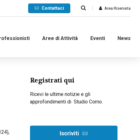
Contattaci
Area Riservata
rofessionisti
Aree di Attività
Eventi
News
Commerciale
Registrati qui
Internazionale
Ricevi le ultime notizie e gli
approfondimenti di Studio Corno.
nanziaria
Contenzioso e ADR
d’impresa
Crisi di impresa
124),
dinarie
Recupero crediti
Iscriviti