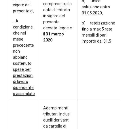
a) unica
compreso tra la
vigore del
soluzione entro
data di entrata
presente dl,
31.05.2020,
in vigore del
· A
presente
b) rateizzazione
condizione
decreto-legge e
fino a max 5 rate
che nel
il
31 marzo
mensili di pari
mese
2020
importo dal 31.5
precedente
non
abbiano
sostenuto
spese per
prestazioni
di lavoro
dipendente
o assimilato
Adempimenti
tributari, inclusi
quelli derivanti
da cartelle di