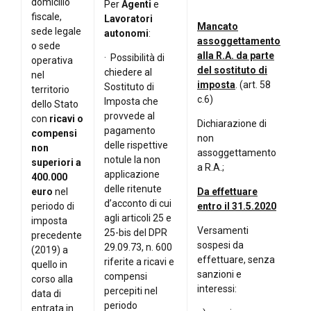
domicilio
Per
Agenti
e
fiscale,
Lavoratori
Mancato
sede legale
autonomi
:
assoggettamento
o sede
alla R.A. da parte
· Possibilità di
operativa
del sostituto di
chiedere al
nel
imposta
. (art. 58
Sostituto di
territorio
c.6)
Imposta che
dello Stato
provvede al
con
ricavi o
Dichiarazione di
pagamento
compensi
non
delle rispettive
non
assoggettamento
notule la non
superiori a
a R.A.;
applicazione
400.000
delle ritenute
euro
nel
Da effettuare
d’acconto di cui
periodo di
entro il 31.5.2020
agli articoli 25 e
imposta
Versamenti
25-bis del DPR
precedente
sospesi da
29.09.73, n. 600
(2019) a
effettuare, senza
riferite a ricavi e
quello in
sanzioni e
compensi
corso alla
interessi:
percepiti nel
data di
periodo
entrata in