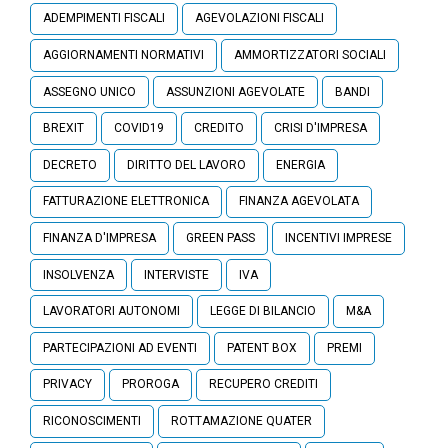
ADEMPIMENTI FISCALI
AGEVOLAZIONI FISCALI
AGGIORNAMENTI NORMATIVI
AMMORTIZZATORI SOCIALI
ASSEGNO UNICO
ASSUNZIONI AGEVOLATE
BANDI
BREXIT
COVID19
CREDITO
CRISI D'IMPRESA
DECRETO
DIRITTO DEL LAVORO
ENERGIA
FATTURAZIONE ELETTRONICA
FINANZA AGEVOLATA
FINANZA D'IMPRESA
GREEN PASS
INCENTIVI IMPRESE
INSOLVENZA
INTERVISTE
IVA
LAVORATORI AUTONOMI
LEGGE DI BILANCIO
M&A
PARTECIPAZIONI AD EVENTI
PATENT BOX
PREMI
PRIVACY
PROROGA
RECUPERO CREDITI
RICONOSCIMENTI
ROTTAMAZIONE QUATER