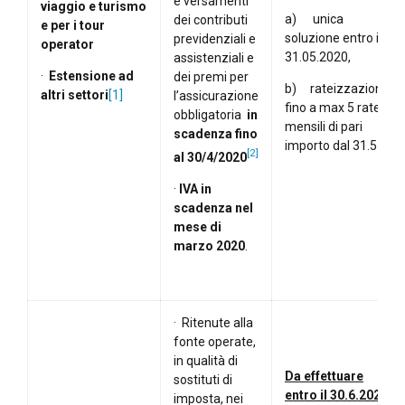
e versamenti
viaggio e turismo
a) unica
dei contributi
e per i tour
soluzione entro il
previdenziali e
operator
31.05.2020,
assistenziali e
·
Estensione ad
dei premi per
b) rateizzazione
altri settori
[1]
l’assicurazione
fino a max 5 rate
obbligatoria
in
mensili di pari
scadenza
fino
importo dal 31.5
[2]
al 30/4/2020
·
IVA in
scadenza nel
mese di
marzo 2020
.
· Ritenute alla
fonte operate,
in qualità di
Da effettuare
sostituti di
entro il 30.6.2020
imposta, nei