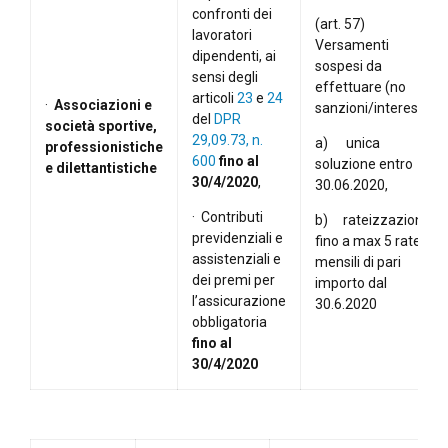
confronti dei
(art. 57)
lavoratori
Versamenti
dipendenti, ai
sospesi da
sensi degli
effettuare (no
articoli
23
e
24
·
Associazioni e
sanzioni/interessi:
del
DPR
società sportive,
29,09.73, n.
a) unica
professionistiche
600
fino al
soluzione entro
e dilettantistiche
30/4/2020
,
30.06.2020,
· Contributi
b) rateizzazione
previdenziali e
fino a max 5 rate
assistenziali e
mensili di pari
dei premi per
importo dal
l’assicurazione
30.6.2020
obbligatoria
fino al
30/4/2020