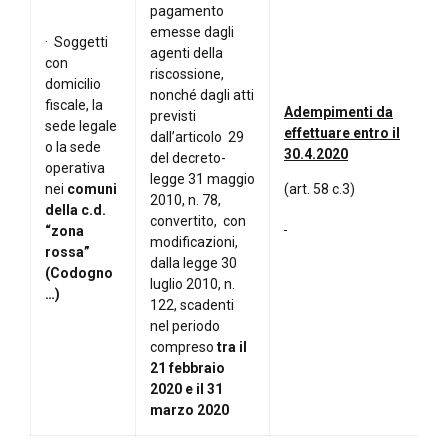
pagamento
emesse dagli
· Soggetti
agenti della
con
riscossione,
domicilio
nonché dagli atti
fiscale, la
Adempimenti da
previsti
sede legale
effettuare entro il
dall’articolo 29
o la sede
30.4.2020
del decreto-
operativa
legge 31 maggio
nei
comuni
(art. 58 c.3)
2010, n. 78,
della c.d.
convertito, con
“zona
modificazioni,
rossa”
dalla legge 30
(Codogno
luglio 2010, n.
…)
122, scadenti
nel periodo
compreso
tra il
21 febbraio
2020 e il
31
marzo 2020