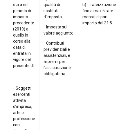
euro
nel
qualità di
b) rateizzazione
periodo di
sostituti
fino a max 5 rate
imposta
d’imposta;
mensili di pari
precedente
importo dal 31.5
· Imposta sul
(2019) a
valore aggiunto;
quello in
corso alla
· Contributi
data di
previdenziali e
entrata in
assistenziali, e
vigore del
ai premi per
presente dl,
l’assicurazione
obbligatoria.
· Soggetti
esercenti
attività
d’impresa,
arte o
professione
con