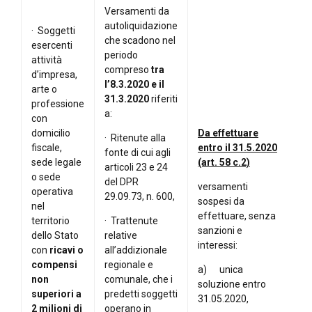
Versamenti da
autoliquidazione
· Soggetti
che scadono nel
esercenti
periodo
attività
compreso
tra
d’impresa,
l’8.3.2020 e il
arte o
31.3.2020
riferiti
professione
a:
con
domicilio
Da effettuare
· Ritenute alla
fiscale,
entro il 31.5.2020
fonte di cui agli
sede legale
(art. 58 c.2)
articoli 23 e 24
o sede
del DPR
versamenti
operativa
29.09.73, n. 600,
sospesi da
nel
effettuare, senza
territorio
· Trattenute
sanzioni e
dello Stato
relative
interessi:
con
ricavi o
all’addizionale
compensi
regionale e
a) unica
non
comunale, che i
soluzione entro
superiori a
predetti soggetti
31.05.2020,
2 milioni di
operano in