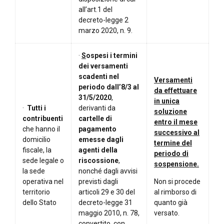
all’art.1 del
decreto-legge 2
marzo 2020, n. 9.
·
S
ospesi i termini
dei versamenti
scadenti nel
Versamenti
periodo dall’8/3 al
da effettuare
31/5/2020
,
in unica
·
Tutti i
derivanti da
soluzione
contribuenti
cartelle di
entro il mese
che hanno il
pagamento
successivo al
domicilio
emesse dagli
termine del
fiscale, la
agenti della
periodo di
sede legale o
riscossione
,
sospensione.
la sede
nonché dagli avvisi
operativa nel
previsti dagli
Non si procede
territorio
articoli 29 e 30 del
al rimborso di
dello Stato
decreto-legge 31
quanto già
maggio 2010, n. 78,
versato.
convertito, con