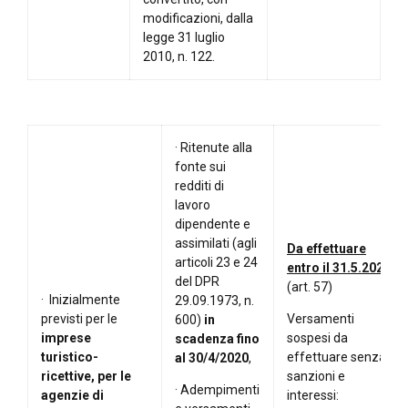
modificazioni, dalla
legge 31 luglio
2010, n. 122.
· Ritenute alla
fonte sui
redditi di
lavoro
dipendente e
assimilati (agli
Da effettuare
articoli 23 e 24
entro il 31.5.2020
del DPR
(art. 57)
· Inizialmente
29.09.1973, n.
previsti per le
Versamenti
600)
in
imprese
sospesi da
scadenza
fino
turistico-
effettuare senza
al 30/4/2020
,
ricettive, per le
sanzioni e
· Adempimenti
agenzie di
interessi: