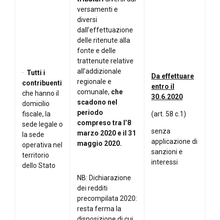
versamenti e
diversi
dall’effettuazione
delle ritenute alla
fonte e delle
trattenute relative
all’addizionale
·
Tutti i
Da effettuare
regionale e
contribuenti
entro il
comunale,
che
che hanno il
30.6.2020
scadono nel
domicilio
periodo
fiscale, la
(art. 58 c.1)
compreso tra l’8
sede legale o
senza
marzo 2020 e il 31
la sede
applicazione di
maggio 2020.
operativa nel
sanzioni e
territorio
interessi
dello Stato
NB: Dichiarazione
dei redditi
precompilata 2020:
resta ferma la
disposizione di cui