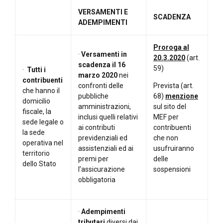
VERSAMENTI E
SCADENZA
ADEMPIMENTI
Proroga al
·
Versamenti in
20.3.2020
(art.
scadenza il 16
59)
·
Tutti i
marzo 2020
nei
contribuenti
confronti delle
Prevista (art.
che hanno il
pubbliche
68)
menzione
domicilio
amministrazioni,
sul sito del
fiscale, la
inclusi quelli relativi
MEF per
sede legale o
ai contributi
contribuenti
la sede
previdenziali ed
che non
operativa nel
assistenziali ed ai
usufruiranno
territorio
premi per
delle
dello Stato
l’assicurazione
sospensioni
obbligatoria
·
Adempimenti
tributari
diversi dai