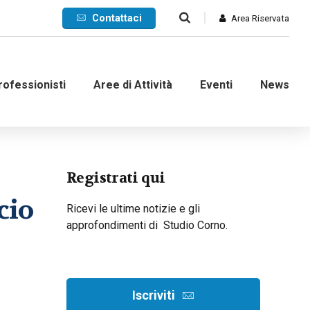
Contattaci
Area Riservata
rofessionisti
Aree di Attività
Eventi
News
Commerciale
Registrati qui
cio
Internazionale
Ricevi le ultime notizie e gli
approfondimenti di Studio Corno.
nanziaria
Contenzioso e ADR
d’impresa
Crisi di impresa
dinarie
Recupero crediti
Iscriviti