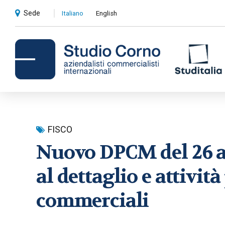
Sede
Italiano
English
Consulenza contabile e
FISCO
amministrativa
Nuovo DPCM del 26 a
Compliance societaria e fiscale
al dettaglio e attivit
Revisioni contabili
commerciali
Privati