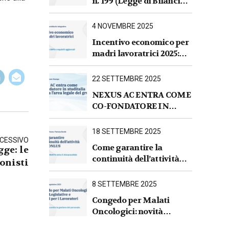
n. 199 (Legge di Bilancio
2026).Sintesi commentata
delle principali novità
4 NOVEMBRE 2025
fiscali, tributarie,
Incentivo economico per
contributive e per le
madri lavoratrici 2025:
imprese
nuove regole INPS e
requisiti aggiornati
22 SETTEMBRE 2025
NEXUS AC ENTRA COME
CO-FONDATORE IN
STUDITALIA E AVVIA
L’AREA LEGALE DEL
18 SETTEMBRE 2025
GRUPPO
CESSIVO
Come garantire la
gge: le
continuità dell’attività
onisti
per le ONLUS : iscrizione
al RUNTS entro il
8 SETTEMBRE 2025
31 marzo 2026
Congedo per Malati
Oncologici: novità
Legislative e Impatti per i