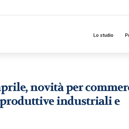
Lo studio
P
Amministrazione del personale
Governance
prile, novità per commer
Organizzazione e gestione del
Consulenza fiscale
personale
Consulenza strategica fi
à produttive industriali e
Consulenza del lavoro
Internazionalizzazione 
M&A – Operazioni straor