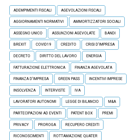
ADEMPIMENTI FISCALI
AGEVOLAZIONI FISCALI
AGGIORNAMENTI NORMATIVI
AMMORTIZZATORI SOCIALI
ASSEGNO UNICO
ASSUNZIONI AGEVOLATE
BANDI
BREXIT
COVID19
CREDITO
CRISI D'IMPRESA
DECRETO
DIRITTO DEL LAVORO
ENERGIA
FATTURAZIONE ELETTRONICA
FINANZA AGEVOLATA
FINANZA D'IMPRESA
GREEN PASS
INCENTIVI IMPRESE
INSOLVENZA
INTERVISTE
IVA
LAVORATORI AUTONOMI
LEGGE DI BILANCIO
M&A
PARTECIPAZIONI AD EVENTI
PATENT BOX
PREMI
PRIVACY
PROROGA
RECUPERO CREDITI
RICONOSCIMENTI
ROTTAMAZIONE QUATER