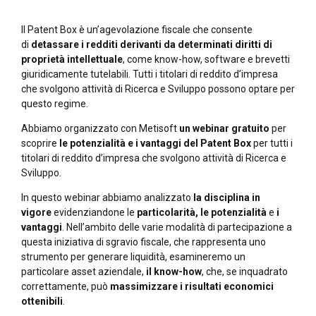
Il Patent Box è un’agevolazione fiscale che consente
di
detassare i redditi derivanti da determinati diritti di
proprietà intellettuale
, come know-how, software e brevetti
giuridicamente tutelabili. Tutti i titolari di reddito d’impresa
che svolgono attività di Ricerca e Sviluppo possono optare per
questo regime.
Abbiamo organizzato con Metisoft
un webinar gratuito
per
scoprire
le potenzialità e i vantaggi del Patent Box
per tutti i
titolari di reddito d’impresa che svolgono attività di Ricerca e
Sviluppo.
In questo webinar abbiamo analizzato
la disciplina in
vigore
evidenziandone le
particolarità, le potenzialità
e
i
vantaggi
. Nell’ambito delle varie modalità di partecipazione a
questa iniziativa di sgravio fiscale, che rappresenta uno
strumento per generare liquidità, esamineremo un
particolare asset aziendale,
il know-how
, che, se inquadrato
correttamente, può
massimizzare i risultati economici
ottenibili
.