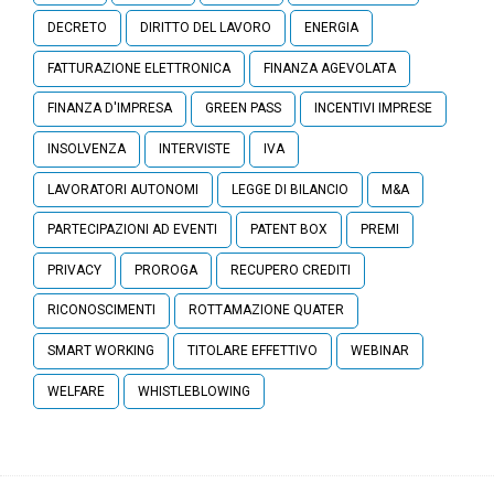
DECRETO
DIRITTO DEL LAVORO
ENERGIA
FATTURAZIONE ELETTRONICA
FINANZA AGEVOLATA
FINANZA D'IMPRESA
GREEN PASS
INCENTIVI IMPRESE
INSOLVENZA
INTERVISTE
IVA
LAVORATORI AUTONOMI
LEGGE DI BILANCIO
M&A
PARTECIPAZIONI AD EVENTI
PATENT BOX
PREMI
PRIVACY
PROROGA
RECUPERO CREDITI
RICONOSCIMENTI
ROTTAMAZIONE QUATER
SMART WORKING
TITOLARE EFFETTIVO
WEBINAR
WELFARE
WHISTLEBLOWING