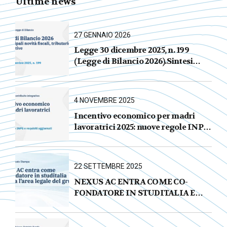
Ultime news
27 GENNAIO 2026
Legge 30 dicembre 2025, n. 199
(Legge di Bilancio 2026).Sintesi
commentata delle principali novità
fiscali, tributarie, contributive e per
le imprese
4 NOVEMBRE 2025
Incentivo economico per madri
lavoratrici 2025: nuove regole INPS
e requisiti aggiornati
22 SETTEMBRE 2025
NEXUS AC ENTRA COME CO-
FONDATORE IN STUDITALIA E
AVVIA L’AREA LEGALE DEL
GRUPPO