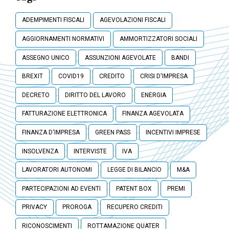
ADEMPIMENTI FISCALI
AGEVOLAZIONI FISCALI
AGGIORNAMENTI NORMATIVI
AMMORTIZZATORI SOCIALI
ASSEGNO UNICO
ASSUNZIONI AGEVOLATE
BANDI
BREXIT
COVID19
CREDITO
CRISI D'IMPRESA
DECRETO
DIRITTO DEL LAVORO
ENERGIA
FATTURAZIONE ELETTRONICA
FINANZA AGEVOLATA
FINANZA D'IMPRESA
GREEN PASS
INCENTIVI IMPRESE
INSOLVENZA
INTERVISTE
IVA
LAVORATORI AUTONOMI
LEGGE DI BILANCIO
M&A
PARTECIPAZIONI AD EVENTI
PATENT BOX
PREMI
PRIVACY
PROROGA
RECUPERO CREDITI
RICONOSCIMENTI
ROTTAMAZIONE QUATER