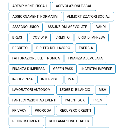
ADEMPIMENTI FISCALI
AGEVOLAZIONI FISCALI
AGGIORNAMENTI NORMATIVI
AMMORTIZZATORI SOCIALI
ASSEGNO UNICO
ASSUNZIONI AGEVOLATE
BANDI
BREXIT
COVID19
CREDITO
CRISI D'IMPRESA
DECRETO
DIRITTO DEL LAVORO
ENERGIA
FATTURAZIONE ELETTRONICA
FINANZA AGEVOLATA
FINANZA D'IMPRESA
GREEN PASS
INCENTIVI IMPRESE
INSOLVENZA
INTERVISTE
IVA
LAVORATORI AUTONOMI
LEGGE DI BILANCIO
M&A
PARTECIPAZIONI AD EVENTI
PATENT BOX
PREMI
PRIVACY
PROROGA
RECUPERO CREDITI
RICONOSCIMENTI
ROTTAMAZIONE QUATER