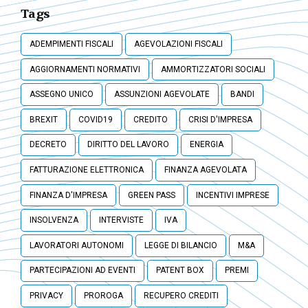
Tags
ADEMPIMENTI FISCALI
AGEVOLAZIONI FISCALI
AGGIORNAMENTI NORMATIVI
AMMORTIZZATORI SOCIALI
ASSEGNO UNICO
ASSUNZIONI AGEVOLATE
BANDI
BREXIT
COVID19
CREDITO
CRISI D'IMPRESA
DECRETO
DIRITTO DEL LAVORO
ENERGIA
FATTURAZIONE ELETTRONICA
FINANZA AGEVOLATA
FINANZA D'IMPRESA
GREEN PASS
INCENTIVI IMPRESE
INSOLVENZA
INTERVISTE
IVA
LAVORATORI AUTONOMI
LEGGE DI BILANCIO
M&A
PARTECIPAZIONI AD EVENTI
PATENT BOX
PREMI
PRIVACY
PROROGA
RECUPERO CREDITI