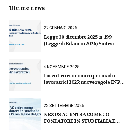
Ultime news
27 GENNAIO 2026
Legge 30 dicembre 2025, n. 199
(Legge di Bilancio 2026).Sintesi
commentata delle principali novità
fiscali, tributarie, contributive e per
le imprese
4 NOVEMBRE 2025
Incentivo economico per madri
lavoratrici 2025: nuove regole INPS
e requisiti aggiornati
22 SETTEMBRE 2025
NEXUS AC ENTRA COME CO-
FONDATORE IN STUDITALIA E
AVVIA L’AREA LEGALE DEL