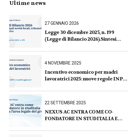
Ultime news
27 GENNAIO 2026
Legge 30 dicembre 2025, n. 199
(Legge di Bilancio 2026).Sintesi
commentata delle principali novità
fiscali, tributarie, contributive e per
le imprese
4 NOVEMBRE 2025
Incentivo economico per madri
lavoratrici 2025: nuove regole INPS
e requisiti aggiornati
22 SETTEMBRE 2025
NEXUS AC ENTRA COME CO-
FONDATORE IN STUDITALIA E
AVVIA L’AREA LEGALE DEL
GRUPPO