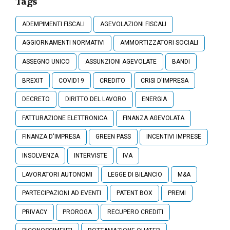
Tags
ADEMPIMENTI FISCALI
AGEVOLAZIONI FISCALI
AGGIORNAMENTI NORMATIVI
AMMORTIZZATORI SOCIALI
ASSEGNO UNICO
ASSUNZIONI AGEVOLATE
BANDI
BREXIT
COVID19
CREDITO
CRISI D'IMPRESA
DECRETO
DIRITTO DEL LAVORO
ENERGIA
FATTURAZIONE ELETTRONICA
FINANZA AGEVOLATA
FINANZA D'IMPRESA
GREEN PASS
INCENTIVI IMPRESE
INSOLVENZA
INTERVISTE
IVA
LAVORATORI AUTONOMI
LEGGE DI BILANCIO
M&A
PARTECIPAZIONI AD EVENTI
PATENT BOX
PREMI
PRIVACY
PROROGA
RECUPERO CREDITI