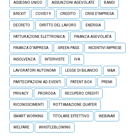
ASSEGNO UNICO
ASSUNZIONI AGEVOLATE
BANDI
BREXIT
COVID19
CREDITO
CRISI D'IMPRESA
DECRETO
DIRITTO DEL LAVORO
ENERGIA
FATTURAZIONE ELETTRONICA
FINANZA AGEVOLATA
FINANZA D'IMPRESA
GREEN PASS
INCENTIVI IMPRESE
INSOLVENZA
INTERVISTE
IVA
LAVORATORI AUTONOMI
LEGGE DI BILANCIO
M&A
PARTECIPAZIONI AD EVENTI
PATENT BOX
PREMI
PRIVACY
PROROGA
RECUPERO CREDITI
RICONOSCIMENTI
ROTTAMAZIONE QUATER
SMART WORKING
TITOLARE EFFETTIVO
WEBINAR
WELFARE
WHISTLEBLOWING