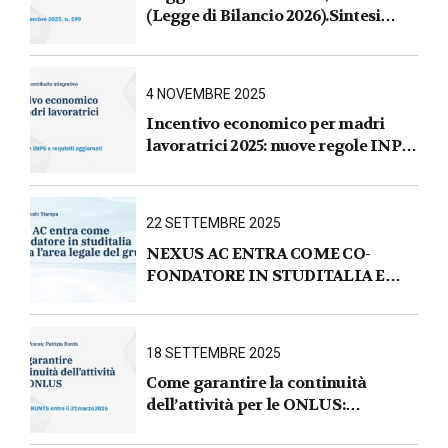
(Legge di Bilancio 2026).Sintesi
commentata delle principali novità
fiscali, tributarie, contributive e per
le imprese
4 NOVEMBRE 2025
Incentivo economico per madri
lavoratrici 2025: nuove regole INPS
e requisiti aggiornati
22 SETTEMBRE 2025
NEXUS AC ENTRA COME CO-
FONDATORE IN STUDITALIA E
AVVIA L’AREA LEGALE DEL
GRUPPO
18 SETTEMBRE 2025
Come garantire la continuità
dell’attività per le ONLUS :
iscrizione al RUNTS entro il