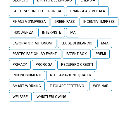
DECRETO
DIRITTO DEL LAVORO
ENERGIA
FATTURAZIONE ELETTRONICA
FINANZA AGEVOLATA
FINANZA D'IMPRESA
GREEN PASS
INCENTIVI IMPRESE
INSOLVENZA
INTERVISTE
IVA
LAVORATORI AUTONOMI
LEGGE DI BILANCIO
M&A
PARTECIPAZIONI AD EVENTI
PATENT BOX
PREMI
PRIVACY
PROROGA
RECUPERO CREDITI
RICONOSCIMENTI
ROTTAMAZIONE QUATER
SMART WORKING
TITOLARE EFFETTIVO
WEBINAR
WELFARE
WHISTLEBLOWING