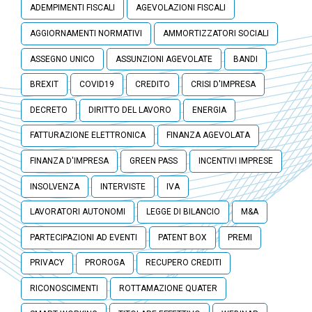
ADEMPIMENTI FISCALI
AGEVOLAZIONI FISCALI
AGGIORNAMENTI NORMATIVI
AMMORTIZZATORI SOCIALI
ASSEGNO UNICO
ASSUNZIONI AGEVOLATE
BANDI
BREXIT
COVID19
CREDITO
CRISI D'IMPRESA
DECRETO
DIRITTO DEL LAVORO
ENERGIA
FATTURAZIONE ELETTRONICA
FINANZA AGEVOLATA
FINANZA D'IMPRESA
GREEN PASS
INCENTIVI IMPRESE
INSOLVENZA
INTERVISTE
IVA
LAVORATORI AUTONOMI
LEGGE DI BILANCIO
M&A
PARTECIPAZIONI AD EVENTI
PATENT BOX
PREMI
PRIVACY
PROROGA
RECUPERO CREDITI
RICONOSCIMENTI
ROTTAMAZIONE QUATER