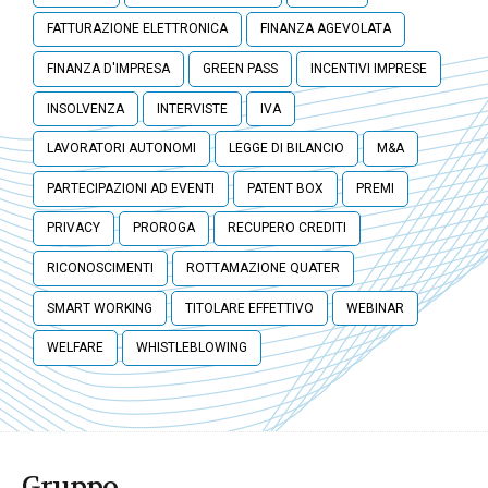
FATTURAZIONE ELETTRONICA
FINANZA AGEVOLATA
FINANZA D'IMPRESA
GREEN PASS
INCENTIVI IMPRESE
INSOLVENZA
INTERVISTE
IVA
LAVORATORI AUTONOMI
LEGGE DI BILANCIO
M&A
PARTECIPAZIONI AD EVENTI
PATENT BOX
PREMI
PRIVACY
PROROGA
RECUPERO CREDITI
RICONOSCIMENTI
ROTTAMAZIONE QUATER
SMART WORKING
TITOLARE EFFETTIVO
WEBINAR
WELFARE
WHISTLEBLOWING
Gruppo